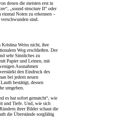
on denen die meisten erst in
e“, „sound structure II“ oder
an einmal Noten zu erkennen –
r verschwunden sind.
ristina Weiss nicht, ihre
tionalem Weg erschließen. Der
nd sehr Sinnliches zu
mit Papier und Leinen, mit
 wenigen Ausnahmen
erstärkt den Eindruck des
 man bei jedem neuen
auth bestätigt, dessen
che umgeben.
d es hat sofort gematcht“, wie
it und Tiefe. Und, wie sich
ändern ihrer Bilder schaut die
h die Überstände sorgfältig