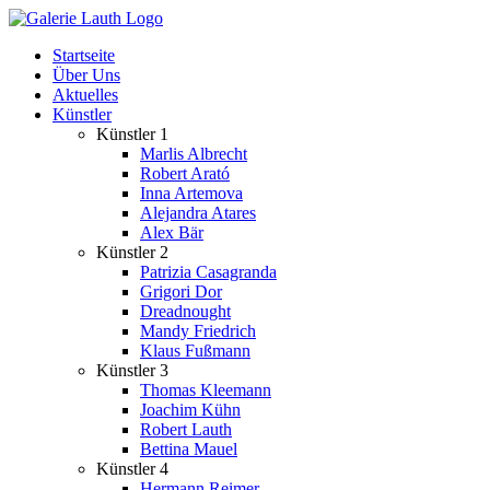
Zum
Inhalt
Startseite
springen
Über Uns
Aktuelles
Künstler
Künstler 1
Marlis Albrecht
Robert Arató
Inna Artemova
Alejandra Atares
Alex Bär
Künstler 2
Patrizia Casagranda
Grigori Dor
Dreadnought
Mandy Friedrich
Klaus Fußmann
Künstler 3
Thomas Kleemann
Joachim Kühn
Robert Lauth
Bettina Mauel
Künstler 4
Hermann Reimer