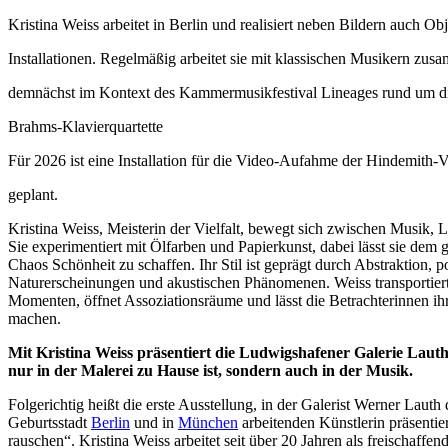
Kristina Weiss arbeitet in Berlin und realisiert neben Bildern auch Obj
Installationen. Regelmäßig arbeitet sie mit klassischen Musikern zus
demnächst im Kontext des Kammermusikfestival Lineages rund um di
Brahms-Klavierquartette
Für 2026 ist eine Installation für die Video-Aufahme der Hindemith-V
geplant.
Kristina Weiss, Meisterin der Vielfalt, bewegt sich zwischen Musik, Li
Sie experimentiert mit Ölfarben und Papierkunst, dabei lässt sie dem 
Chaos Schönheit zu schaffen. Ihr Stil ist geprägt durch Abstraktion, po
Naturerscheinungen und akustischen Phänomenen. Weiss transportiert 
Momenten, öffnet Assoziationsräume und lässt die Betrachterinnen ih
machen.
Mit Kristina Weiss präsentiert die Ludwigshafener Galerie Lauth e
nur in der Malerei zu Hause ist, sondern auch in der Musik.
Folgerichtig heißt die erste Ausstellung, in der Galerist Werner Lauth 
Geburtsstadt
Berlin
und in
München
arbeitenden Künstlerin präsentier
rauschen“. Kristina Weiss arbeitet seit über 20 Jahren als freischaffend