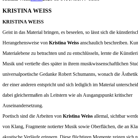
KRISTINA WEISS
KRISTINA WEISS
Geist in das Material bringen, es beseelen, so lässt sich die künstlerisc
Herangehensweise von
Kristina Weiss
anschaulich beschreiben. Kuns
Materialebene zu betrachten und zu entschlüsseln, lernte die Künstleri
Musik und vertiefte dies später in ihrem musikwissenschaftlichen Stu
universalpoetische Gedanke Robert Schumanns, wonach die Ästhetik 
der einer anderen entspricht und sich lediglich im Material unterscheide
dabei gleichermaßen als Leitstern wie als Ausgangspunkt kritischer
Auseinandersetzung.
Poetisch sind die Arbeiten von
Kristina Weiss
allemal, sichtbar werd
von Klang, Fragmente notierter Musik sowie Oberflächen, die an Kla
akustische Verläufe erinnern. Diese flüchtigen Momente zeigen sich ni