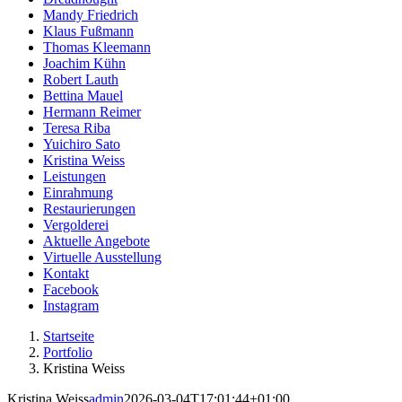
Mandy Friedrich
Klaus Fußmann
Thomas Kleemann
Joachim Kühn
Robert Lauth
Bettina Mauel
Hermann Reimer
Teresa Riba
Yuichiro Sato
Kristina Weiss
Leistungen
Einrahmung
Restaurierungen
Vergolderei
Aktuelle Angebote
Virtuelle Ausstellung
Kontakt
Facebook
Instagram
Startseite
Portfolio
Kristina Weiss
Kristina Weiss
admin
2026-03-04T17:01:44+01:00