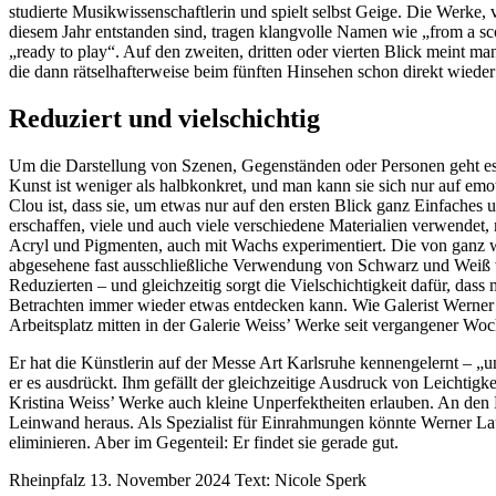
studierte Musikwissenschaftlerin und spielt selbst Geige. Die Werke, v
diesem Jahr entstanden sind, tragen klangvolle Namen wie „from a scor
„ready to play“. Auf den zweiten, dritten oder vierten Blick meint m
die dann rätselhafterweise beim fünften Hinsehen schon direkt wiede
Reduziert und vielschichtig
Um die Darstellung von Szenen, Gegenständen oder Personen geht es K
Kunst ist weniger als halbkonkret, und man kann sie sich nur auf emo
Clou ist, dass sie, um etwas nur auf den ersten Blick ganz Einfaches u
erschaffen, viele und auch viele verschiedene Materialien verwendet, 
Acryl und Pigmenten, auch mit Wachs experimentiert. Die von ganz
abgesehene fast ausschließliche Verwendung von Schwarz und Weiß v
Reduzierten – und gleichzeitig sorgt die Vielschichtigkeit dafür, dass
Betrachten immer wieder etwas entdecken kann. Wie Galerist Werner L
Arbeitsplatz mitten in der Galerie Weiss’ Werke seit vergangener Wo
Er hat die Künstlerin auf der Messe Art Karlsruhe kennengelernt – „un
er es ausdrückt. Ihm gefällt der gleichzeitige Ausdruck von Leichtigke
Kristina Weiss’ Werke auch kleine Unperfektheiten erlauben. An den R
Leinwand heraus. Als Spezialist für Einrahmungen könnte Werner Laut
eliminieren. Aber im Gegenteil: Er findet sie gerade gut.
Rheinpfalz 13. November 2024 Text: Nicole Sperk