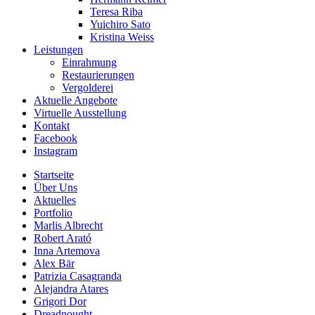
Teresa Riba
Yuichiro Sato
Kristina Weiss
Leistungen
Einrahmung
Restaurierungen
Vergolderei
Aktuelle Angebote
Virtuelle Ausstellung
Kontakt
Facebook
Instagram
Startseite
Über Uns
Aktuelles
Portfolio
Marlis Albrecht
Robert Arató
Inna Artemova
Alex Bär
Patrizia Casagranda
Alejandra Atares
Grigori Dor
Dreadnought