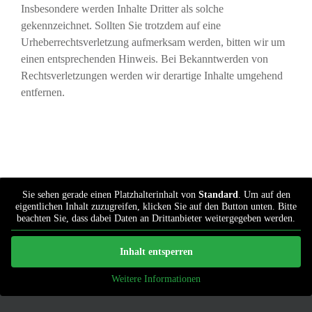
Insbesondere werden Inhalte Dritter als solche
gekennzeichnet. Sollten Sie trotzdem auf eine
Urheberrechtsverletzung aufmerksam werden, bitten wir um
einen entsprechenden Hinweis. Bei Bekanntwerden von
Rechtsverletzungen werden wir derartige Inhalte umgehend
entfernen.
Sie sehen gerade einen Platzhalterinhalt von
Standard
. Um auf den
eigentlichen Inhalt zuzugreifen, klicken Sie auf den Button unten. Bitte
beachten Sie, dass dabei Daten an Drittanbieter weitergegeben werden.
Inhalt entsperren
Weitere Informationen