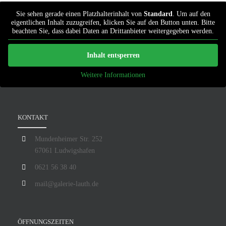
Sie sehen gerade einen Platzhalterinhalt von
Standard
. Um auf den
eigentlichen Inhalt zuzugreifen, klicken Sie auf den Button unten. Bitte
beachten Sie, dass dabei Daten an Drittanbieter weitergegeben werden.
Inhalt entsperren
Weitere Informationen
KONTAKT
Mundenheimer Str. 252
67061 Ludwigshafen
0621 56 38 40
mail@galerie-lauth.de
ÖFFNUNGSZEITEN