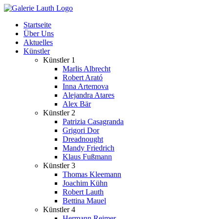
Zum
Inhalt
Startseite
springen
Über Uns
Aktuelles
Künstler
Künstler 1
Marlis Albrecht
Robert Arató
Inna Artemova
Alejandra Atares
Alex Bär
Künstler 2
Patrizia Casagranda
Grigori Dor
Dreadnought
Mandy Friedrich
Klaus Fußmann
Künstler 3
Thomas Kleemann
Joachim Kühn
Robert Lauth
Bettina Mauel
Künstler 4
Hermann Reimer