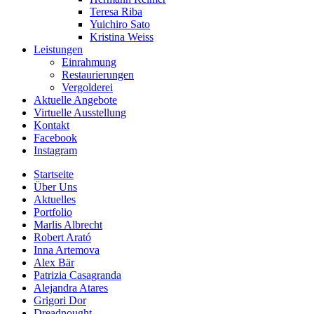
Teresa Riba
Yuichiro Sato
Kristina Weiss
Leistungen
Einrahmung
Restaurierungen
Vergolderei
Aktuelle Angebote
Virtuelle Ausstellung
Kontakt
Facebook
Instagram
Startseite
Über Uns
Aktuelles
Portfolio
Marlis Albrecht
Robert Arató
Inna Artemova
Alex Bär
Patrizia Casagranda
Alejandra Atares
Grigori Dor
Dreadnought