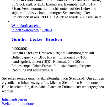
35 Stück zzgl. 5 E.A. Exemplare, Exemplar E.A., 51 x
71cm, Verso nummeriert, rechts unten auf der Leinwand
signiert. Inklusive handgefertigter Schattenfuge. Der
Druckstock ist aus 1990. Die Auflage wurde 2003 realisiert.
Warenkorb ansehen
In den Warenkorb
/
Details
Günther Uecker -Brocken-
2.900,00
€
Günther Uecker
Brocken Original Farblithografie auf
Büttenpapier von BFK Rives, nummeriert 57/100,
handsigniert, datiert (19)91 Blattmaß 70 x 50cm,
Prägestempel Erker-Presse. Inklusive handgefertigter
Rahmung mit Museumsglas.
Sie sehen gerade einen Platzhalterinhalt von
Standard
. Um auf den
eigentlichen Inhalt zuzugreifen, klicken Sie auf den Button unten.
Bitte beachten Sie, dass dabei Daten an Drittanbieter weitergegeben
werden.
Inhalt entsperren
Weitere Informationen