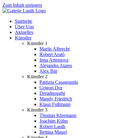
Zum Inhalt springen
Startseite
Über Uns
Aktuelles
Künstler
Künstler 1
Marlis Albrecht
Robert Arató
Inna Artemova
Alejandra Atares
Alex Bär
Künstler 2
Patrizia Casagranda
Grigori Dor
Dreadnought
Mandy Friedrich
Klaus Fußmann
Künstler 3
Thomas Kleemann
Joachim Kühn
Robert Lauth
Bettina Mauel
Künstler 4