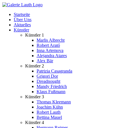
Zum
Inhalt
Startseite
springen
Über Uns
Aktuelles
Künstler
Künstler 1
Marlis Albrecht
Robert Arató
Inna Artemova
Alejandra Atares
Alex Bär
Künstler 2
Patrizia Casagranda
Grigori Dor
Dreadnought
Mandy Friedrich
Klaus Fußmann
Künstler 3
Thomas Kleemann
Joachim Kühn
Robert Lauth
Bettina Mauel
Künstler 4
Hermann Reimer