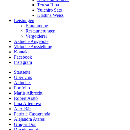
Teresa Riba
Yuichiro Sato
Kristina Weiss
Leistungen
Einrahmung
Restaurierungen
Vergolderei
Aktuelle Angebote
Virtuelle Ausstellung
Kontakt
Facebook
Instagram
Startseite
Über Uns
Aktuelles
Portfolio
Marlis Albrecht
Robert Arató
Inna Artemova
Alex Bär
Patrizia Casagranda
Alejandra Atares
Grigori Dor
Dreadnought