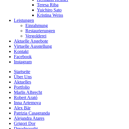
Teresa Riba
Yuichiro Sato
Kristina Weiss
Leistungen
Einrahmung
Restaurierungen
Vergolderei
Aktuelle Angebote
Virtuelle Ausstellung
Kontakt
Facebook
Instagram
Startseite
Über Uns
Aktuelles
Portfolio
Marlis Albrecht
Robert Arató
Inna Artemova
Alex Bär
Patrizia Casagranda
Alejandra Atares
Grigori Dor
Dreadnought