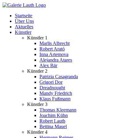
Zum
Inhalt
Startseite
springen
Über Uns
Aktuelles
Künstler
Künstler 1
Marlis Albrecht
Robert Arató
Inna Artemova
Alejandra Atares
Alex Bär
Künstler 2
Patrizia Casagranda
Grigori Dor
Dreadnought
Mandy Friedrich
Klaus Fußmann
Künstler 3
Thomas Kleemann
Joachim Kühn
Robert Lauth
Bettina Mauel
Künstler 4
Hermann Reimer