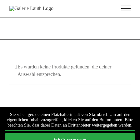
Zum
Inhalt
springen
Es wurden keine Produkte gefunden, die deiner
Auswahl entsprechen.
Sie sehen gerade einen Platzhalterinhalt von
Standard
. Um auf den
eigentlichen Inhalt zuzugreifen, klicken Sie auf den Button unten. Bitte
beachten Sie, dass dabei Daten an Drittanbieter weitergegeben werden.