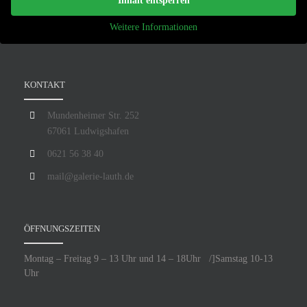
Inhalt entsperren
Weitere Informationen
KONTAKT
Mundenheimer Str. 252
67061 Ludwigshafen
0621 56 38 40
mail@galerie-lauth.de
ÖFFNUNGSZEITEN
Montag – Freitag 9 – 13 Uhr und 14 – 18Uhr /]Samstag 10-13
Uhr