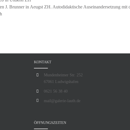
en J. Brunner in Aeugst ZH. Autodidaktische Auseinandersetzung mit d
ch
KONTAKT
Mundenheimer Str. 252
67061 Ludwigshafen
0621 56 38 40
mail@galerie-lauth.de
ÖFFNUNGSZEITEN