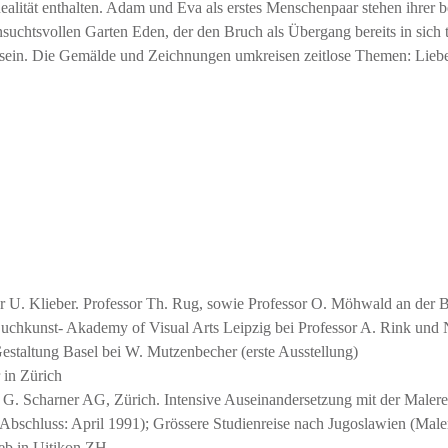
alität enthalten. Adam und Eva als erstes Menschenpaar stehen ihrer
chtsvollen Garten Eden, der den Bruch als Übergang bereits in sich tr
sein. Die Gemälde und Zeichnungen umkreisen zeitlose Themen: Liebe,
r U. Klieber. Professor Th. Rug, sowie Professor O. Möhwald an der 
uchkunst- Akademy of Visual Arts Leipzig bei Professor A. Rink und 
Gestaltung Basel bei W. Mutzenbecher (erste Ausstellung)
 in Zürich
a G. Scharner AG, Zürich. Intensive Auseinandersetzung mit der Malere
Abschluss: April 1991); Grössere Studienreise nach Jugoslawien (Male
eb in Uitikon ZH