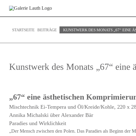
Zum
Inhalt
springen
STARTSEITE
BEITRÄGE
KUNSTWERK DES MONATS „67“ EINE Ä
Kunstwerk des Monats „67“ eine ä
Zeige
grösseres
„67“ eine ästhetischen Komprimierun
Bild
Mischtechnik Ei-Tempera und Öl/Kreide/Kohle, 220 x 28
Annika Michalski über Alexander Bär
Paradies und Wirklichkeit
„Der Mensch zwischen den Polen. Das Paradies als Beginn der Men