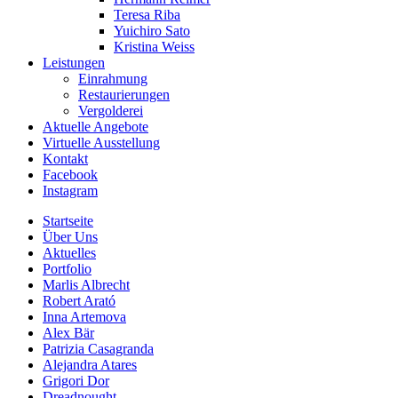
Teresa Riba
Yuichiro Sato
Kristina Weiss
Leistungen
Einrahmung
Restaurierungen
Vergolderei
Aktuelle Angebote
Virtuelle Ausstellung
Kontakt
Facebook
Instagram
Startseite
Über Uns
Aktuelles
Portfolio
Marlis Albrecht
Robert Arató
Inna Artemova
Alex Bär
Patrizia Casagranda
Alejandra Atares
Grigori Dor
Dreadnought