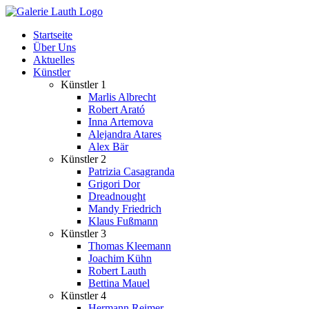
Zum
Inhalt
Startseite
springen
Über Uns
Aktuelles
Künstler
Künstler 1
Marlis Albrecht
Robert Arató
Inna Artemova
Alejandra Atares
Alex Bär
Künstler 2
Patrizia Casagranda
Grigori Dor
Dreadnought
Mandy Friedrich
Klaus Fußmann
Künstler 3
Thomas Kleemann
Joachim Kühn
Robert Lauth
Bettina Mauel
Künstler 4
Hermann Reimer